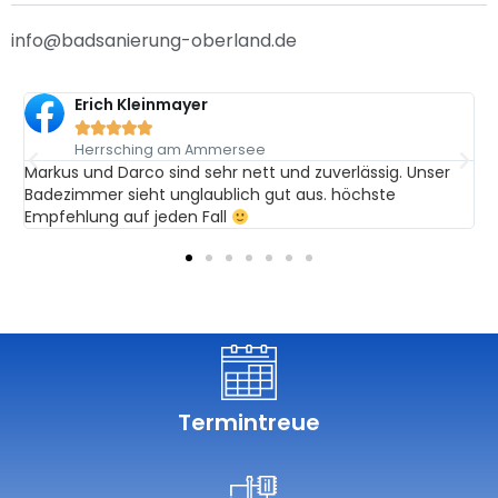
info@badsanierung-oberland.de
Erich Kleinmayer





Herrsching am Ammersee
Markus und Darco sind sehr nett und zuverlässig. Unser
T
Badezimmer sieht unglaublich gut aus. höchste
g
Empfehlung auf jeden Fall
B
Termintreue